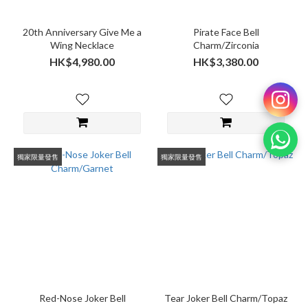
20th Anniversary Give Me a
Pirate Face Bell
Wing Necklace
Charm/Zirconia
HK$4,980.00
HK$3,380.00
獨家限量發售
獨家限量發售
Red-Nose Joker Bell
Tear Joker Bell Charm/Topaz