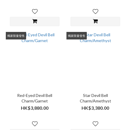
獨家限量發售
獨家限量發售
Red-Eyed Devil Bell
Star Devil Bell
Charm/Garnet
Charm/Amethyst
HK$3,880.00
HK$3,380.00