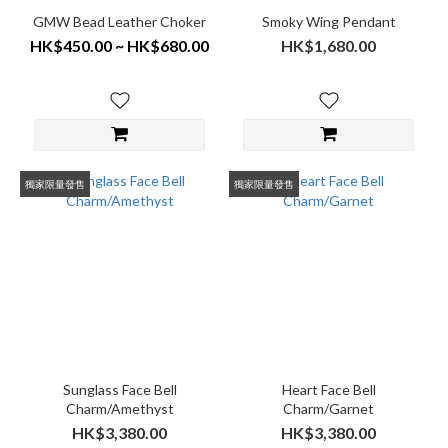
GMW Bead Leather Choker
Smoky Wing Pendant
HK$450.00 ~ HK$680.00
HK$1,680.00
獨家限量發售
獨家限量發售
Sunglass Face Bell
Heart Face Bell
Charm/Amethyst
Charm/Garnet
HK$3,380.00
HK$3,380.00