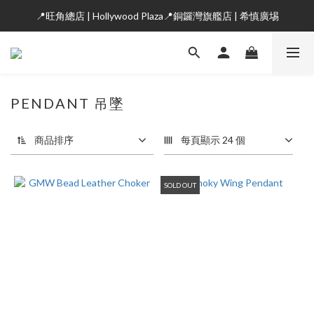
📍旺角總店 | Hollywood Plaza📍銅鑼灣旗艦店 | 希慎廣埸
PENDANT 吊墜
商品排序
每頁顯示 24 個
SOLD OUT