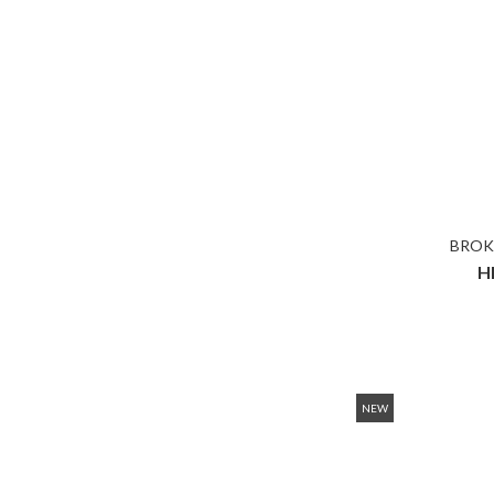
BROK
H
NEW