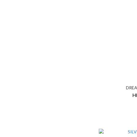
DREA
H