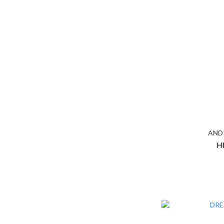
AND
H