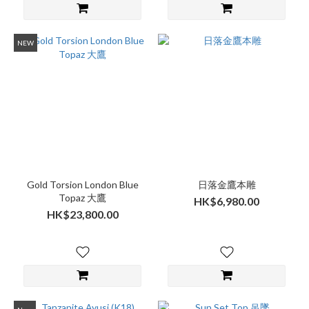
NEW
Gold Torsion London Blue
日落金鷹本雕
Topaz 大鷹
HK$6,980.00
HK$23,800.00