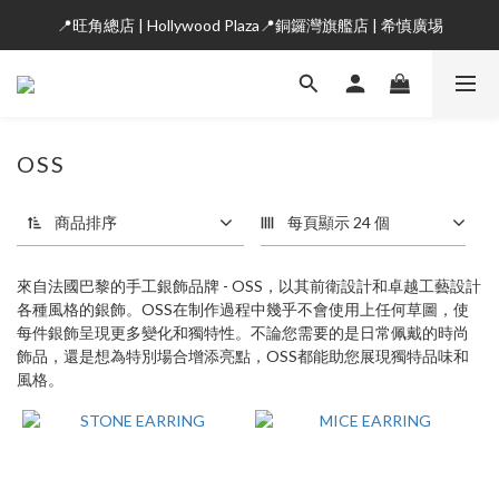
📍旺角總店 | Hollywood Plaza📍銅鑼灣旗艦店 | 希慎廣埸
OSS
商品排序
每頁顯示 24 個
來自法國巴黎的手工銀飾品牌 - OSS，以其前衛設計和卓越工藝設計
各種風格的銀飾。OSS在制作過程中幾乎不會使用上任何草圖，使
每件銀飾呈現更多變化和獨特性。不論您需要的是日常佩戴的時尚
飾品，還是想為特別場合增添亮點，OSS都能助您展現獨特品味和
風格。