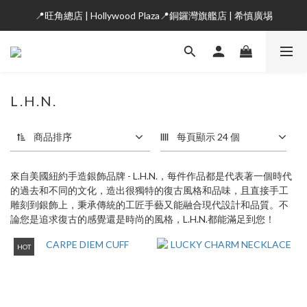
📍旺角總店 | Hollywood Plaza📍銅鑼灣旗艦店 | 希慎廣埸
L.H.N.
商品排序
每頁顯示 24 個
來自美國紐約手造銀飾品牌 - L.H.N.，每件作品都是代表著一個時代
的過去和不同的文化，造出很獨特的復古風格和品味，且直接手工
雕刻到銀飾上，秉承傳統的工匠手藝又能融合現代設計和品質。不
論您是追求復古的感覺還是時尚的風格，L.H.N.都能滿足到您！
HOT