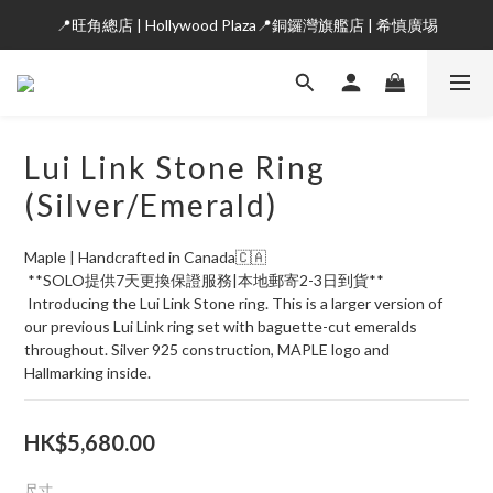
📍旺角總店 | Hollywood Plaza📍銅鑼灣旗艦店 | 希慎廣埸
Lui Link Stone Ring
(Silver/Emerald)
Maple | Handcrafted in Canada🇨🇦
 **SOLO提供7天更換保證服務|本地郵寄2-3日到貨**
 Introducing the Lui Link Stone ring. This is a larger version of 
our previous Lui Link ring set with baguette-cut emeralds 
throughout. Silver 925 construction, MAPLE logo and 
Hallmarking inside.
HK$5,680.00
尺寸