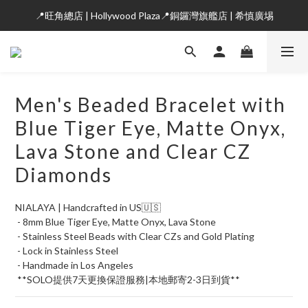
📍旺角總店 | Hollywood Plaza📍銅鑼灣旗艦店 | 希慎廣埸
Men's Beaded Bracelet with
Blue Tiger Eye, Matte Onyx,
Lava Stone and Clear CZ
Diamonds
NIALAYA | Handcrafted in US🇺🇸
 - 8mm Blue Tiger Eye, Matte Onyx, Lava Stone
 - Stainless Steel Beads with Clear CZs and Gold Plating
 - Lock in Stainless Steel
 - Handmade in Los Angeles
 **SOLO提供7天更換保證服務|本地郵寄2-3日到貨**