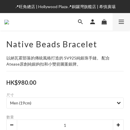
📍旺角總店 | Hollywood Plaza📍銅鑼灣旗艦店 | 希慎廣埸
Native Beads Bracelet
以納瓦霍部落的傳統風格打造的 SV925純銀珠手鏈。 配合 
Atease原創純銀鉤扣和小雙箭圖案銀牌。
HK$980.00
尺寸
數量