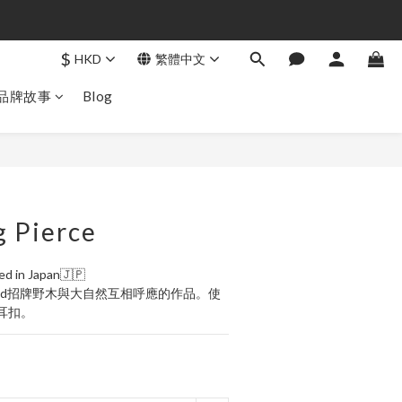
$
HKD
繁體中文
品牌故事
Blog
立即購買
g Pierce
ed in Japan🇯🇵
Wood招牌野木與大自然互相呼應的作品。使
耳扣。