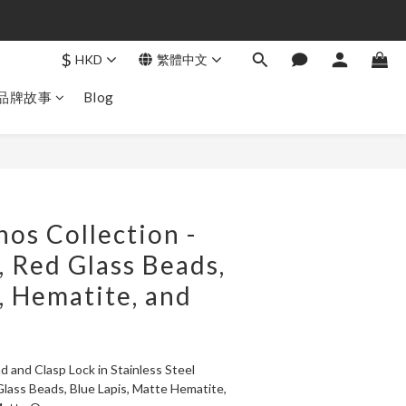
$
HKD
繁體中文
品牌故事
Blog
立即購買
os Collection -
, Red Glass Beads,
, Hematite, and
d and Clasp Lock in Stainless Steel
lass Beads, Blue Lapis, Matte Hematite, 