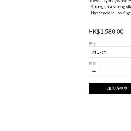
Brown Tiger Eye, and 
- Strung on a strong sil
- Handmade in Los Ang
HK$1,580.00
尺寸
數量
加入購物車