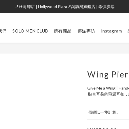
📍旺角總店 | Hollywood Plaza📍銅鑼灣旗艦店 | 希慎廣埸
我們
SOLO MEN CLUB
所有商品
傳媒專訪
Instagram
Wing Pier
Give Me a Wing | Handc
 貼合耳朵的飛翼耳扣
 價錢以一隻計算。