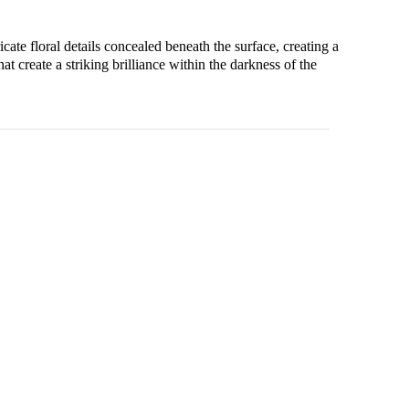
e floral details concealed beneath the surface, creating a
t create a striking brilliance within the darkness of the