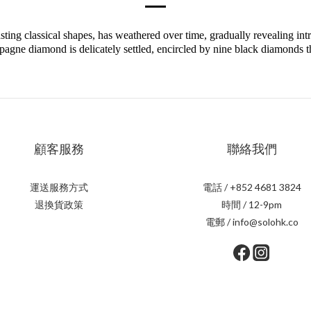
assical shapes, has weathered over time, gradually revealing intricat
agne diamond is delicately settled, encircled by nine black diamonds tha
顧客服務
聯絡我們
運送服務方式
電話 / +852 4681 3824
退換貨政策
時間 / 12-9pm
電郵 / info@solohk.co