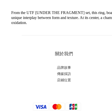
From the UTF [UNDER THE FRAGMENT] set, this ring, boasting cl
unique interplay between form and texture. At its center, a champ
oxidation.
關於我們
品牌故事
傳媒採訪
店鋪位置