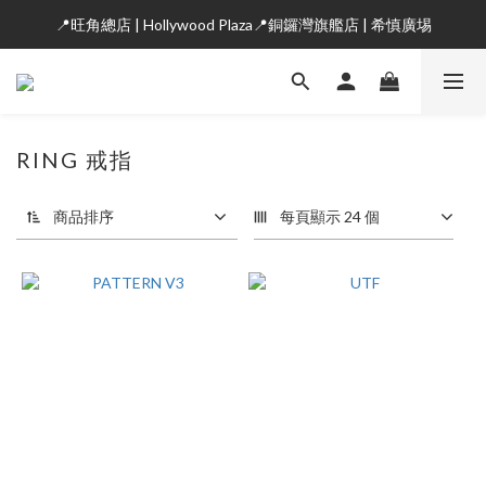
📍旺角總店 | Hollywood Plaza📍銅鑼灣旗艦店 | 希慎廣埸
RING 戒指
商品排序
每頁顯示 24 個