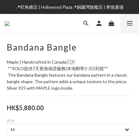
📍旺角總店 | Hollywood Plaza📍銅鑼灣旗艦店 | 希慎廣埸
Bandana Bangle
Maple | Handcrafted in Canada🇨🇦
 **SOLO提供7天更換保證服務|本地郵寄2-3日到貨**
 The Bandana Bangle features our bandana pattern in a classic 
bangle shape. The pattern adds a unique texture to the piece. 
Silver 925 with MAPLE logo inside.
HK$5,880.00
尺寸