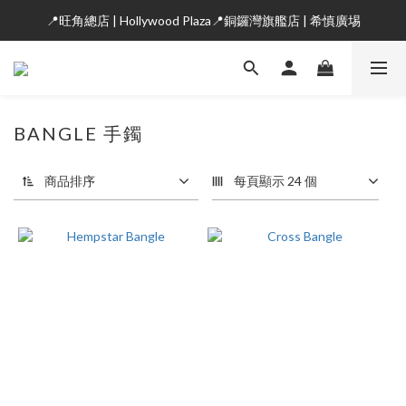
📍旺角總店 | Hollywood Plaza📍銅鑼灣旗艦店 | 希慎廣埸
BANGLE 手鐲
商品排序
每頁顯示 24 個